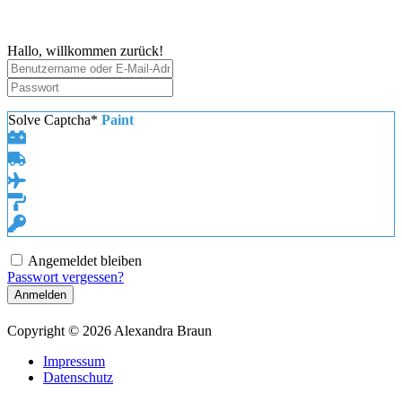
Zum
Inhalt
springen
Hallo, willkommen zurück!
Solve Captcha*
Paint
Angemeldet bleiben
Passwort vergessen?
Anmelden
Copyright © 2026 Alexandra Braun
Impressum
Datenschutz